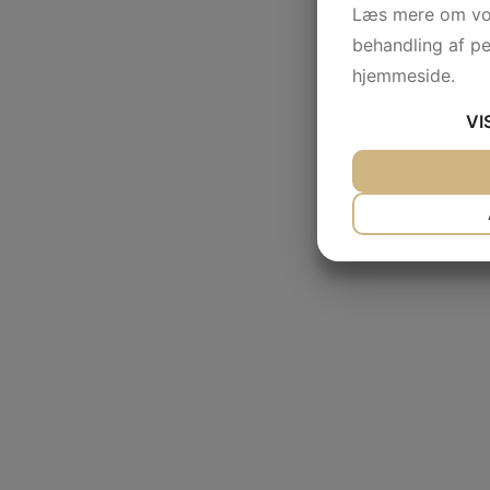
Læs mere om vor
behandling af p
hjemmeside.
VI
JA
NEJ
NØDVENDIG
JA
NEJ
MARKETING