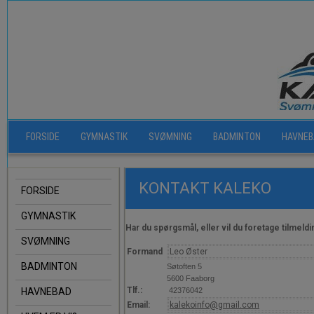
FORSIDE
GYMNASTIK
SVØMNING
BADMINTON
HAVNEB
KONTAKT KALEKO
FORSIDE
GYMNASTIK
Har du spørgsmål, eller vil du foretage tilmeld
SVØMNING
Formand
Leo Øster
BADMINTON
Søtoften 5
5600 Faaborg
Tlf.:
HAVNEBAD
42376042
Email:
kalekoinfo@gmail.com