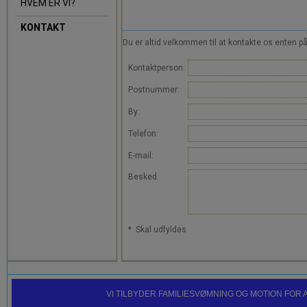
HVEM ER VI?
KONTAKT
Du er altid velkommen til at kontakte os enten på
Kontaktperson
:
Postnummer
:
By
:
Telefon
:
E-mail
:
Besked
:
*
Skal udfyldes
VI TILBYDER FAMILIESVØMNING OG MOTION FO