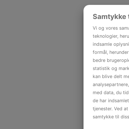
Samtykke t
Vi og vores sam
teknologier, heru
indsamle oplysni
formål, herunder
bedre brugerople
statistik og mar
kan blive delt 
analysepartnere
med data, du tid
de har indsamle
tjenester. Ved at
samtykke til dis