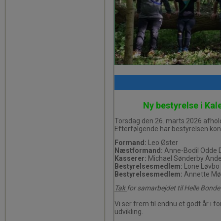
Ny bestyrelse i K
Torsdag den 26. marts 2026 afhold
Efterfølgende har bestyrelsen kons
Formand:
Leo Øster
Næstformand:
Anne-Bodil Odde
Kasserer:
Michael Sønderby And
Bestyrelsesmedlem:
Lone Løvbo
Bestyrelsesmedlem:
Annette Møll
Tak
for samarbejdet til Helle Bond
Vi ser frem til endnu et godt år i 
udvikling.