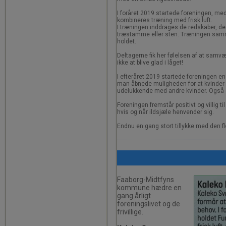
I foråret 2019 startede foreningen, me
kombineres træning med frisk luft.
I træningen inddrages de redskaber, der
træstamme eller sten. Træningen samm
holdet.
Deltagerne fik her følelsen af at samvæ
ikke at blive glad i låget!
I efteråret 2019 startede foreningen e
man åbnede muligheden for at kvinder 
udelukkende med andre kvinder. Også de
Foreningen fremstår positivt og villig ti
hvis og når ildsjæle henvender sig.
Endnu en gang stort tillykke med den flot
F
aaborg-Midtfyns
kommune hædre en
gang årligt
foreningslivet og de
frivillige.