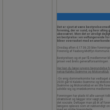
Det er sjovt at være bestyrelsesmed
forening, der er sund, og hvor alting g
ubesværet. Men det er utroligt dejligt
en bestyrelse i en velfungerende for
bliver overrasket med en anerkenden
Onsdag aften d.17.06.20 blev foreningen
Forening af Faaborg-Midtfyn Kommune.
Bestyrelsen og et par få medlemmer b
prisen ved årets generalforsamlingen.
Her kan du læse juryens begrundelse for
netop Kaleko Svømme og Motionsklub:
- En enig dommerkomite har vedtaget a
2020 går til Kaleko Svømme og Motion
Svømme og Motionsklub er en lille for
udvikle sig og imødekomme medlemm
Foreningen har plads til alle uanset tid
idrætslivet og lægger stor vægt på
det sociale. Deltager man på èt af fore
længere opleves som et nødvendigt ond
med en stribe ligesindede.