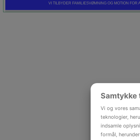
VI TILBYDER FAMILIESVØMNING OG MOTION FO
Samtykke t
Vi og vores sam
teknologier, heru
indsamle oplysni
formål, herunder