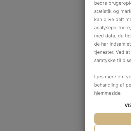
bedre brugerople
statistik og mar
kan blive delt 
analysepartnere
med data, du tid
de har indsamle
tjenester. Ved at
samtykke til dis
Læs mere om vor
behandling af p
hjemmeside.
VI
JA
NEJ
NØDVENDIG