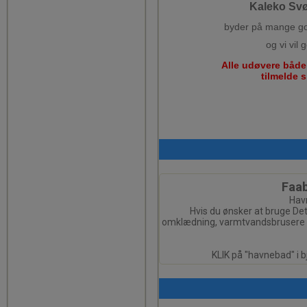
Kaleko Sv
byder på mange god
og vi vil
Alle udøvere både
tilmelde s
Faa
Hav
Hvis du ønsker at bruge D
omklædning, varmtvandsbrusere og
KLIK på "havnebad" i 