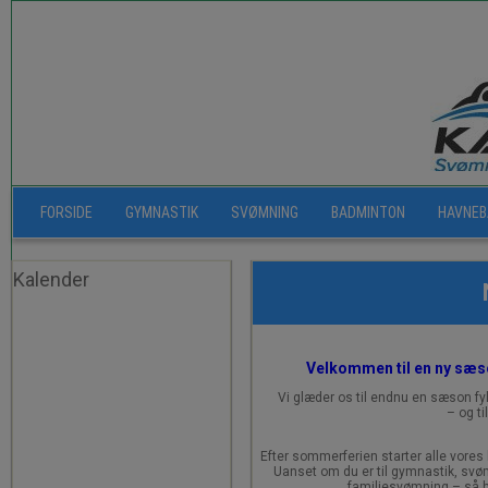
FORSIDE
GYMNASTIK
SVØMNING
BADMINTON
HAVNEB
Kalender
Velkommen til en ny sæs
Vi glæder os til endnu en sæson f
– og t
Efter sommerferien starter alle vores 
Uanset om du er til gymnastik, svøm
familiesvømning – så har