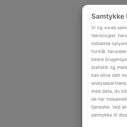
Samtykke t
Vi og vores sam
teknologier, heru
indsamle oplysni
formål, herunder
bedre brugerople
statistik og mar
kan blive delt 
analysepartnere
med data, du tid
de har indsamle
tjenester. Ved at
samtykke til dis