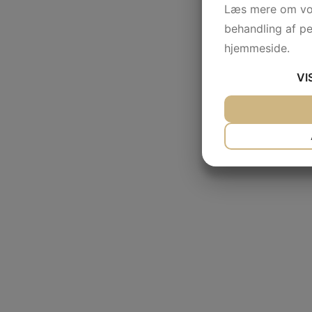
Læs mere om vor
behandling af p
hjemmeside.
VI
JA
NEJ
NØDVENDIG
JA
NEJ
MARKETING