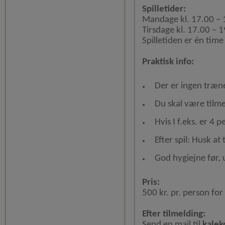
Spilletider:
Mandage kl. 17.00 – 
​Tirsdage kl. 17.00 – 
Spilletiden er én time
Praktisk info:
Der er ingen træne
Du skal være tilme
Hvis I f.eks. er 4 
Efter spil: Husk at
God hygiejne før, u
Pris:
500 kr. pr. person fo
Efter tilmelding:
Send en mail til
kalek