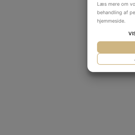
Læs mere om vor
behandling af p
hjemmeside.
VI
JA
NEJ
NØDVENDIG
JA
NEJ
MARKETING