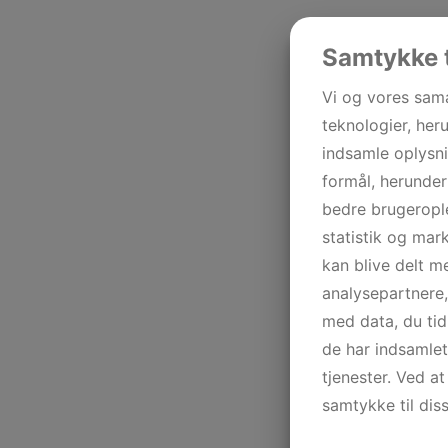
Samtykke t
Vi og vores sam
teknologier, heru
indsamle oplysni
formål, herunder
bedre brugerople
statistik og mar
kan blive delt 
analysepartnere
med data, du tid
de har indsamle
tjenester. Ved at
samtykke til dis