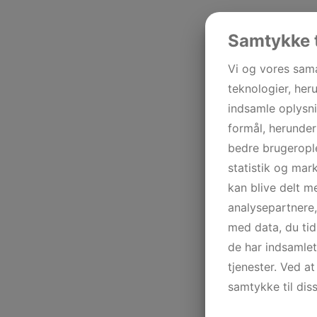
Samtykke t
Vi og vores sam
teknologier, heru
indsamle oplysni
formål, herunder
bedre brugerople
statistik og mar
kan blive delt 
analysepartnere
med data, du tid
de har indsamle
tjenester. Ved at
samtykke til dis