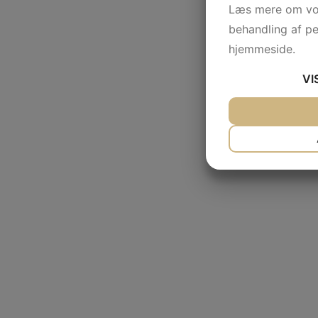
Læs mere om vor
behandling af p
hjemmeside.
VI
JA
NEJ
NØDVENDIG
JA
NEJ
MARKETING